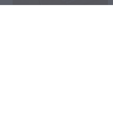
Transparentné svadobné
oznámenie oblúk 1
2,30 €