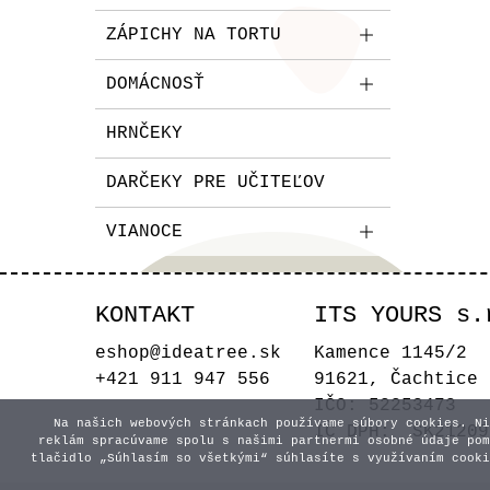
ZÁPICHY NA TORTU
DOMÁCNOSŤ
HRNČEKY
DARČEKY PRE UČITEĽOV
VIANOCE
KONTAKT
ITS YOURS s.
eshop@ideatree.sk
Kamence 1145/2
+421 911 947 556
91621, Čachtice
IČO: 52253473
Na našich webových stránkach používame súbory cookies. Ni
IČ DPH: SK21209
reklám spracúvame spolu s našimi partnermi osobné údaje pom
tlačidlo „Súhlasím so všetkými“ súhlasíte s využívaním cooki