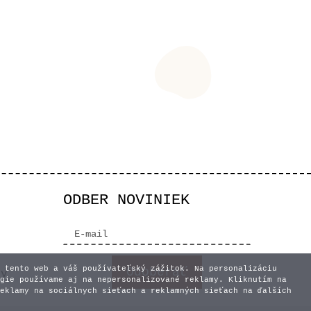
ODBER NOVINIEK
 tento web a váš používateľský zážitok. Na personalizáciu
vy
gie používame aj na nepersonalizované reklamy. Kliknutím na
eklamy na sociálnych sieťach a reklamných sieťach na ďalších