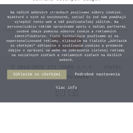
ODBER NOVINIEK
Na našich webových stránkach používame súbory cookies.
Niektoré z nich sú nevyhnutné, zatiaľ čo iné nám pomáhajú
vylepšiť tento web a váš používateľský zážitok. Na
personalizáciu reklám spracúvame spolu s našimi partnermi
osobné údaje pomocou súborov cookie a reklamných
identifikátorov. Tieto technológie používame aj na
nepersonalizované reklamy. Kliknutím na tlačidlo „Súhlasím
so všetkými“ súhlasíte s využívaním cookies a predaním
údajov o správaní na webe na zobrazenie cielenej reklamy
na sociálnych sieťach a reklamných sieťach na ďalších
weboch.
© 2014–2026 ITS YOURS s.r.o. – Všetky
Súhlasím so všetkými
Podrobné nastavenia
práva vyhradené
Viac info