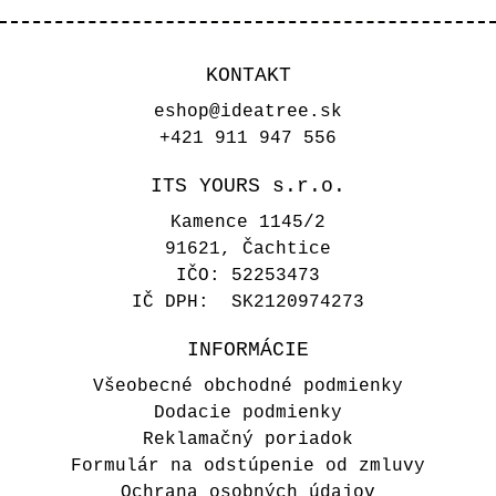
KONTAKT
eshop@ideatree.sk
+421 911 947 556
ITS YOURS s.r.o.
Kamence 1145/2
91621, Čachtice
IČO: 52253473
IČ DPH: SK2120974273
INFORMÁCIE
Všeobecné obchodné podmienky
Béžová obálka Beige
Dodacie podmienky
Reklamačný poriadok
0,45 €
Formulár na odstúpenie od zmluvy
Ochrana osobných údajov