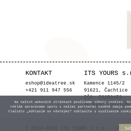
KONTAKT
ITS YOURS s.
M
eshop@ideatree.sk
Kamence 1145/2
+421 911 947 556
91621, Čachtice
IČO: 52253473
Na našich webových stránkach používame súbory cookies. Ni
IČ DPH: SK21209
reklám spracúvame spolu s našimi partnermi osobné údaje pom
tlačidlo „Súhlasím so všetkými“ súhlasíte s využívaním cooki
© 2014–2026 ITS YOURS s.r.o. – Všetk
Sú