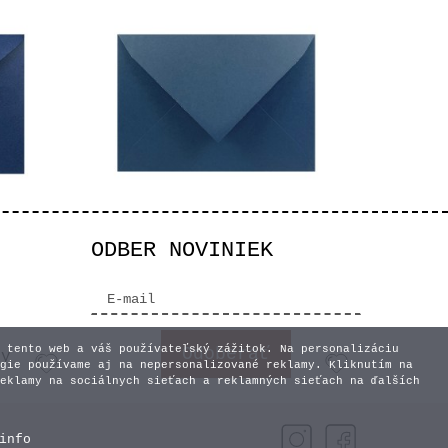
ODBER NOVINIEK
Blue
Modrá obálka Denim Blue
0,45 €
 tento web a váš používateľský zážitok. Na personalizáciu
vy
gie používame aj na nepersonalizované reklamy. Kliknutím na
eklamy na sociálnych sieťach a reklamných sieťach na ďalších
info