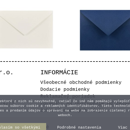
r.o.
INFORMÁCIE
aslová obálka Cream
Modrá obálka Dark 
Všeobecné obchodné podmienky
Dodacie podmienky
0,45 €
0,45 €
Reklamačný poriadok
ektoré z nich sú nevyhnutné, zatiaľ čo iné nám pomáhajú vylepšiť
74273
Formulár na odstúpenie od zmlu
ocou súborov cookie a reklamných identifikátorov. Tieto technoló
Ochrana osobných údajov
es a predaním údajov o správaní na webe na zobrazenie cielenej r
weboch.
y práva vyhradené
hlasím so všetkými
Podrobné nastavenia
Viac 