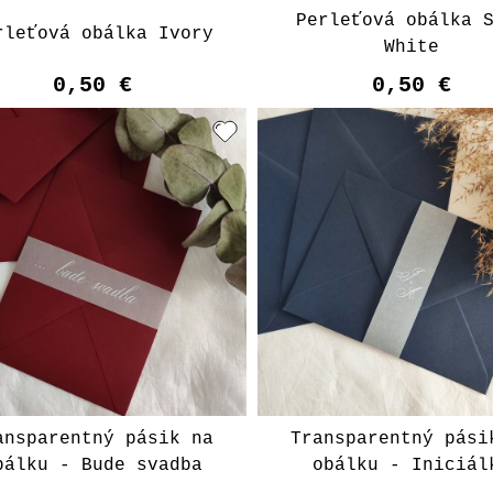
Perleťová obálka 
rleťová obálka Ivory
White
0,50 €
0,50 €
ansparentný pásik na
Transparentný pási
bálku - Bude svadba
obálku - Iniciál