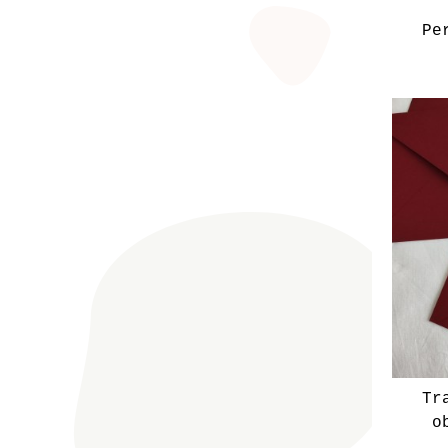
Pe
Tr
o