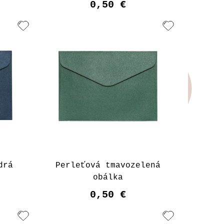
0,50 €
Upozorniť ma
drá
Perleťová tmavozelená
obálka
0,50 €