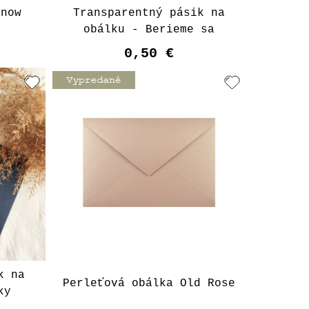
Snow
Transparentný pásik na
obálku - Berieme sa
0,50 €
k na
Perleťová obálka Old Rose
ky