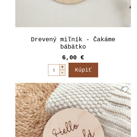
Drevený miľník - Čakáme
bábätko
6,00 €