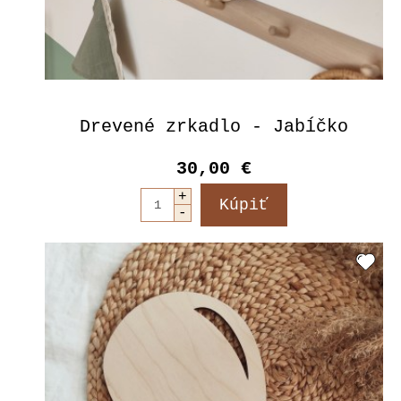
Drevené zrkadlo - Jabĺčko
30,00 €