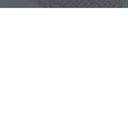
Drevený miľník - Prvé meniny
4,50 €