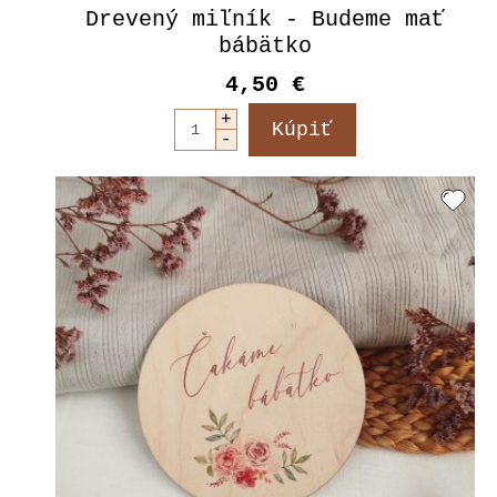
Drevený miľník - Budeme mať
bábätko
4,50 €